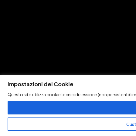
Impostazioni dei Cookie
Questo sito utilizza cookie tecnici di sessione (non persistenti) l
Cust